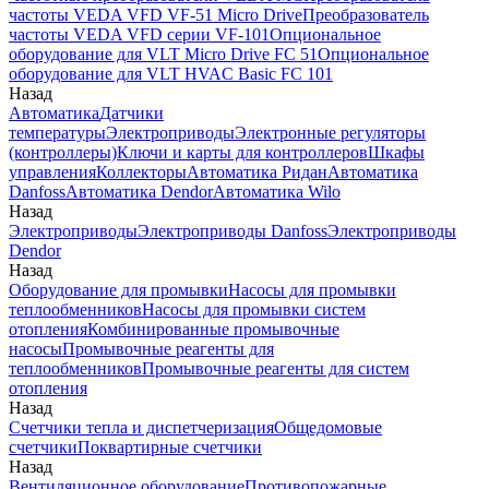
частоты VEDA VFD VF-51 Micro Drive
Преобразователь
частоты VEDA VFD серии VF-101
Опциональное
оборудование для VLT Micro Drive FC 51
Опциональное
оборудование для VLT HVAC Basic FC 101
Назад
Автоматика
Датчики
температуры
Электроприводы
Электронные регуляторы
(контроллеры)
Ключи и карты для контроллеров
Шкафы
управления
Коллекторы
Автоматика Ридан
Автоматика
Danfoss
Автоматика Dendor
Автоматика Wilo
Назад
Электроприводы
Электроприводы Danfoss
Электроприводы
Dendor
Назад
Оборудование для промывки
Насосы для промывки
теплообменников
Насосы для промывки систем
отопления
Комбинированные промывочные
насосы
Промывочные реагенты для
теплообменников
Промывочные реагенты для систем
отопления
Назад
Счетчики тепла и диспетчеризация
Общедомовые
счетчики
Поквартирные счетчики
Назад
Вентиляционное оборудование
Противопожарные