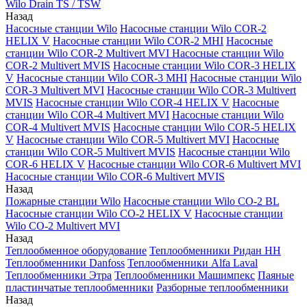
Wilo Drain TS / TSW
Назад
Насосные станции Wilo
Насосные станции Wilo COR-2
HELIX V
Насосные станции Wilo COR-2 MHI
Насосные
станции Wilo COR-2 Multivert MVI
Насосные станции Wilo
COR-2 Multivert MVIS
Насосные станции Wilo COR-3 HELIX
V
Насосные станции Wilo COR-3 MHI
Насосные станции Wilo
COR-3 Multivert MVI
Насосные станции Wilo COR-3 Multivert
MVIS
Насосные станции Wilo COR-4 HELIX V
Насосные
станции Wilo COR-4 Multivert MVI
Насосные станции Wilo
COR-4 Multivert MVIS
Насосные станции Wilo COR-5 HELIX
V
Насосные станции Wilo COR-5 Multivert MVI
Насосные
станции Wilo COR-5 Multivert MVIS
Насосные станции Wilo
COR-6 HELIX V
Насосные станции Wilo COR-6 Multivert MVI
Насосные станции Wilo COR-6 Multivert MVIS
Назад
Пожарные станции Wilo
Насосные станции Wilo CO-2 BL
Насосные станции Wilo CO-2 HELIX V
Насосные станции
Wilo CO-2 Multivert MVI
Назад
Теплообменное оборудование
Теплообменники Ридан НН
Теплообменники Danfoss
Теплообменники Alfa Laval
Теплообменники Этра
Теплообменники Машимпекс
Паяные
пластинчатые теплообменники
Разборные теплообменники
Назад