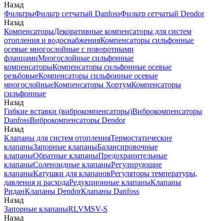
Назад
Фильтры
Фильтр сетчатый Danfoss
Фильтр сетчатый Dendor
Назад
Компенсаторы
Декоративные компенсаторы для систем
отопления и водоснабжения
Компенсаторы сильфонные
осевые многослойные с поворотными
фланцами
Многослойные сильфонные
компенсаторы
Компенсаторы сильфонные осевые
резьбовые
Компенсаторы сильфонные осевые
многослойные
Компенсаторы Хортум
Компенсаторы
сильфонные
Назад
Гибкие вставки (виброкомпенсаторы)
Виброкомпенсаторы
Danfoss
Виброкомпенсаторы Dendor
Назад
Клапаны для систем отопления
Термостатические
клапаны
Запорные клапаны
Балансировочные
клапаны
Обратные клапаны
Предохранительные
клапаны
Соленоидные клапаны
Регулирующие
клапаны
Катушки для клапанов
Регуляторы температуры,
давления и расхода
Редукционные клапаны
Клапаны
Ридан
Клапаны Dendor
Клапаны Danfoss
Назад
Запорные клапаны
RLV
MSV-S
Назад