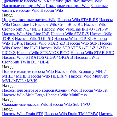
Дренажные насосы Wilo
Канализационные насосы Wilo
Насосные станции Wilo
Пожарные станции Wilo
Запасные
части к насосам Wilo
Насосы Wilo
Назад
Циркуляционные насосы Wilo
Насосы Wilo STAR-RS
Насосы
Wilo CronoLine IL
Насосы Wilo CronoBloc BL
Насосы Wilo
CronoNorm NL / NLG
Насосы Wilo VeroLine IPH-O / IPH-W
Насосы Wilo VeroLine IP-E
Насосы Wilo STAR-Z
Насосы Wilo
TOP-S
Насосы Wilo TOP-SD
Насосы Wilo TOP-RL
Насосы
Wilo TOP-Z
Насосы Wilo STAR-ZD
Насосы Wilo SCP
Насосы
Wilo CronoLine IL-E
Насосы Wilo STRATOS / -D / -Z / -ZD /
PICO-Z
Насосы Wilo STRATOS PICO
Насосы Wilo STAR-RSD
Насосы Wilo STRATOS GIGA / GIGA B
Насосы TWIn
CronoSub TWIn DL / DL-E
Назад
Повысительные насосы Wilo
Насосы Wilo Economy MHI /
MHIE / MHIL
Насосы Wilo HELIX V
Насосы Wilo Multivert
MVI / MVIL / MVIS
Назад
Насосы для бытового водоснабжения Wilo
Насосы Wilo Jet
Насосы Wilo MultiCargo
Насосы Wilo MultiPress
Назад
Скважинные насосы Wilo
Насосы Wilo Sub TWU
Назад
Насосы Wilo Drain STS
Насосы Wilo Drain TM / TMW
Насосы