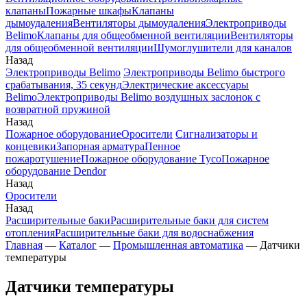
клапаны
Пожарные шкафы
Клапаны
дымоудаления
Вентиляторы дымоудаления
Электроприводы
Belimo
Клапаны для общеобменной вентиляции
Вентиляторы
для общеобменной вентиляции
Шумоглушители для каналов
Назад
Электроприводы Belimo
Электроприводы Belimo быстрого
срабатывания, 35 секунд
Электрические аксессуары
Belimo
Электроприводы Belimo воздушных заслонок c
возвратной пружиной
Назад
Пожарное оборудование
Оросители
Сигнализаторы и
концевики
Запорная арматура
Пенное
пожаротушение
Пожарное оборудование Tyco
Пожарное
оборудование Dendor
Назад
Оросители
Назад
Расширительные баки
Расширительные баки для систем
отопления
Расширительные баки для водоснабжения
Главная
—
Каталог
—
Промышленная автоматика
—
Датчики
температуры
Датчики температуры