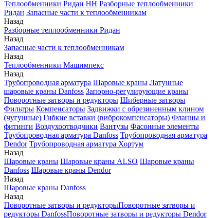
Теплообменники Ридан НН
Разборные теплообменники
Ридан
Запасные части к теплообменникам
Назад
Разборные теплообменники Ридан
Назад
Запасные части к теплообменникам
Назад
Теплообменники Машимпекс
Назад
Трубопроводная арматура
Шаровые краны
Латунные
шаровые краны Danfoss
Запорно-регулирующие краны
Поворотные затворы и редукторы
Шиберные затворы
Фильтры
Компенсаторы
Задвижки с обрезиненным клином
(чугунные)
Гибкие вставки (виброкомпенсаторы)
Фланцы и
фитинги
Воздухоотводчики
Вантузы
Фасонные элементы
Трубопроводная арматура Danfoss
Трубопроводная арматура
Dendor
Трубопроводная арматура Хортум
Назад
Шаровые краны
Шаровые краны ALSO
Шаровые краны
Danfoss
Шаровые краны Dendor
Назад
Шаровые краны Danfoss
Назад
Поворотные затворы и редукторы
Поворотные затворы и
редукторы Danfoss
Поворотные затворы и редукторы Dendor