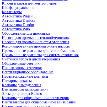
Ключи и карты для контроллеров
Шкафы управления
Коллекторы
Автоматика Ридан
Автоматика Danfoss
Автоматика Dendor
Автоматика Wilo
Оборудование для промывки
Насосы для промывки теплообменников
Насосы для промывки систем отопления
Комбинированные промывочные насосы
Промывочные реагенты для теплообменников
Промывочные реагенты для систем отопления
Счетчики тепла и диспетчеризация
Общедомовые счетчики
Поквартирные счетчики
Вентиляционное оборудование
Противопожарные клапаны
Пожарные шкафы
Клапаны дымоудаления
Вентиляторы дымоудаления
Электроприводы Belimo
Клапаны для общеобменной вентиляции
Вентиляторы для общеобменной вентиляции
Шумоглушители для каналов