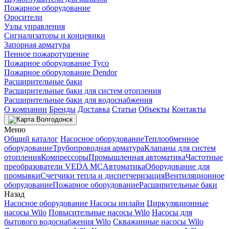
Пожарное оборудование
Оросители
Узлы управления
Сигнализаторы и концевики
Запорная арматура
Пенное пожаротушение
Пожарное оборудование Tyco
Пожарное оборудование Dendor
Расширительные баки
Расширительные баки для систем отопления
Расширительные баки для водоснабжения
О компании
Бренды
Доставка
Статьи
Объекты
Контакты
Волгодонск
Меню
Общий каталог
Насосное оборудование
Теплообменное
оборудование
Трубопроводная арматура
Клапаны для систем
отопления
Компрессоры
Промышленная автоматика
Частотные
преобразователи VEDA MC
Автоматика
Оборудование для
промывки
Счетчики тепла и диспетчеризация
Вентиляционное
оборудование
Пожарное оборудование
Расширительные баки
Назад
Насосное оборудование
Насосы инлайн
Циркуляционные
насосы Wilo
Повысительные насосы Wilo
Насосы для
бытового водоснабжения Wilo
Скважинные насосы Wilo