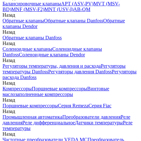
Балансировочные клапаны
APT (ASV-PV)
MVT (MSV-
BD)
MNF (MSV-F2)
MNT (USV-I)
AB-QM
Назад
Обратные клапаны
Обратные клапаны Danfoss
Обратные
клапаны Dendor
Назад
Обратные клапаны Danfoss
Назад
Соленоидные клапаны
Соленоидные клапаны
Danfoss
Соленоидные клапаны Dendor
Назад
Регуляторы температуры, давления и расхода
Регуляторы
температуры Danfoss
Регуляторы давления Danfoss
Регуляторы
расхода Danfoss
Назад
Компрессоры
Поршневые компрессоры
Винтовые
маслозаполненные компрессоры
Назад
Поршневые компрессоры
Серия Remeza
Серия Fiac
Назад
Промышленная автоматика
Преобразователи давления
Реле
давления
Реле дифференциальное
Датчики температуры
Реле
температуры
Назад
Частотные преобразователи VEDA MC
Преобразователь