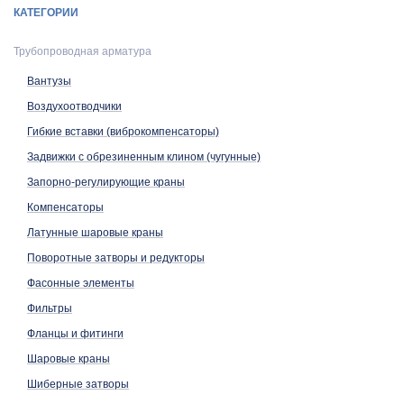
КАТЕГОРИИ
Поворотные затворы и редукторы
Трубопроводная арматура
Фасонные элементы
Фильтры
Фланцы и фитинги
Вантузы
Шаровые краны
Шиберные затворы
Воздухоотводчики
Трубопроводная арматура Danfoss (АРХИВ)
Гибкие вставки (виброкомпенсаторы)
Задвижки с обрезиненным клином (чугунные)
Запорно-регулирующие краны
Компенсаторы
Латунные шаровые краны
Поворотные затворы и редукторы
Фасонные элементы
Фильтры
Фланцы и фитинги
Шаровые краны
Шиберные затворы