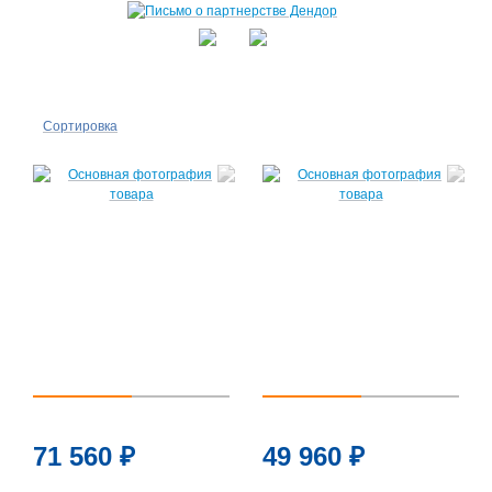
Сортировка
По
популярности
По цене ↑
По цене ↓
По названию
↑
По названию
71 560
₽
49 960
₽
↓