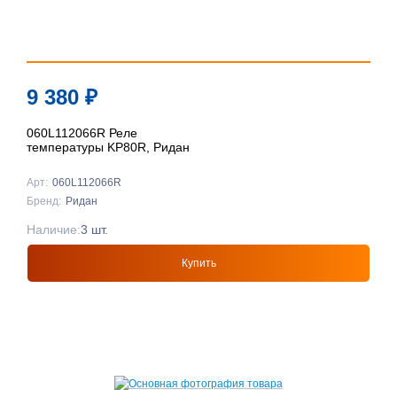
9 380
₽
060L112066R Реле
температуры KP80R, Ридан
Арт:
060L112066R
Бренд:
Ридан
Наличие:
3 шт.
Купить