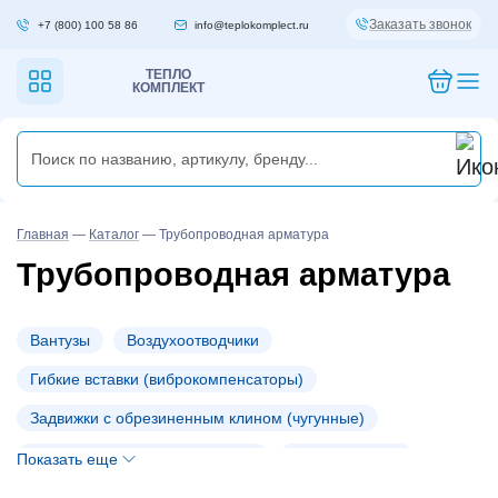
Заказать звонок
+7 (800) 100 58 86
info@teplokomplect.ru
ТЕПЛО
КОМПЛЕКТ
Главная
—
Каталог
—
Трубопроводная арматура
Трубопроводная арматура
Вантузы
Воздухоотводчики
Гибкие вставки (виброкомпенсаторы)
Задвижки с обрезиненным клином (чугунные)
Запорно-регулирующие краны
Компенсаторы
Показать еще
Латунные шаровые краны