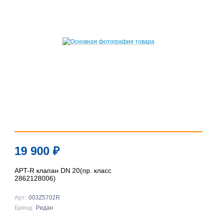
19 900
₽
APT-R клапан DN 20(пр. класс
2862128006)
Арт:
003Z5702R
Бренд:
Ридан