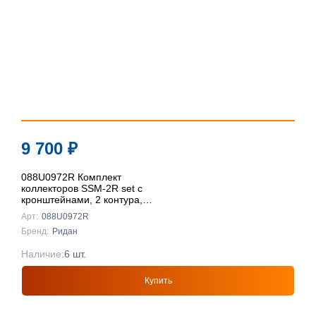
9 700
₽
088U0972R Комплект
коллекторов SSM-2R set с
кронштейнами, 2 контура,
Ридан
Арт:
088U0972R
Бренд:
Ридан
Наличие:
6 шт.
Купить