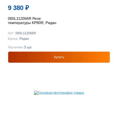
9 380
₽
060L112066R Реле
температуры KP80R, Ридан
Арт:
060L112066R
Бренд:
Ридан
Наличие:
3 шт.
Купить