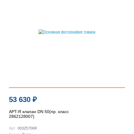
53 630
₽
APT-R клапан DN 50(пр. класс
2862128007)
Арт:
003Z5706R