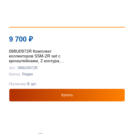
9 700
₽
088U0972R Комплект
коллекторов SSM-2R set с
кронштейнами, 2 контура,
Ридан
Арт:
088U0972R
Бренд:
Ридан
Наличие:
6 шт.
Купить