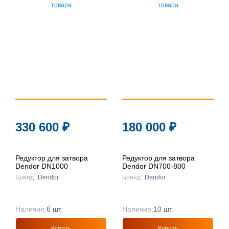
По
популярности
По цене ↑
По цене ↓
По названию
↑
По названию
330 600
₽
180 000
₽
↓
Редуктор для затвора
Редуктор для затвора
Dendor DN1000
Dendor DN700-800
Бренд:
Dendor
Бренд:
Dendor
Наличие:
6 шт.
Наличие:
10 шт.
Купить
Купить