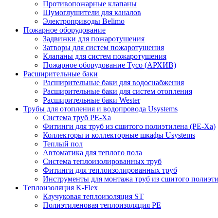
Противопожарные клапаны
Шумоглушители для каналов
Электроприводы Belimo
Пожарное оборудование
Задвижки для пожаротушения
Затворы для систем пожаротушения
Клапаны для систем пожаротушения
Пожарное оборудование Tyco (АРХИВ)
Расширительные баки
Расширительные баки для водоснабжения
Расширительные баки для систем отопления
Расширительные баки Wester
Трубы для отопления и водопровода Usystems
Система труб PE-Xa
Фитинги для труб из сшитого полиэтилена (PE-Xa)
Коллекторы и коллекторные шкафы Usystems
Теплый пол
Автоматика для теплого пола
Система теплоизолированных труб
Фитинги для теплоизолированных труб
Инструменты для монтажа труб из сшитого полиэт
Теплоизоляция K-Flex
Каучуковая теплоизоляция ST
Полиэтиленовая теплоизоляция PE