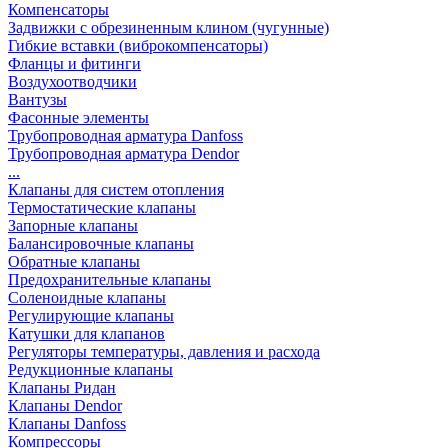
Компенсаторы
Задвижки с обрезиненным клином (чугунные)
Гибкие вставки (виброкомпенсаторы)
Фланцы и фитинги
Воздухоотводчики
Вантузы
Фасонные элементы
Трубопроводная арматура Danfoss
Трубопроводная арматура Dendor
...
Клапаны для систем отопления
Термостатические клапаны
Запорные клапаны
Балансировочные клапаны
Обратные клапаны
Предохранительные клапаны
Соленоидные клапаны
Регулирующие клапаны
Катушки для клапанов
Регуляторы температуры, давления и расхода
Редукционные клапаны
Клапаны Ридан
Клапаны Dendor
Клапаны Danfoss
Компрессоры