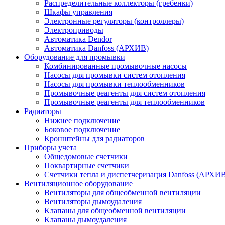
Распределительные коллекторы (гребенки)
Шкафы управления
Электронные регуляторы (контроллеры)
Электроприводы
Автоматика Dendor
Автоматика Danfoss (АРХИВ)
Оборудование для промывки
Комбинированные промывочные насосы
Насосы для промывки систем отопления
Насосы для промывки теплообменников
Промывочные реагенты для систем отопления
Промывочные реагенты для теплообменников
Радиаторы
Нижнее подключение
Боковое подключение
Кронштейны для радиаторов
Приборы учета
Общедомовые счетчики
Поквартирные счетчики
Счетчики тепла и диспетчеризация Danfoss (АРХИ
Вентиляционное оборудование
Вентиляторы для общеобменной вентиляции
Вентиляторы дымоудаления
Клапаны для общеобменной вентиляции
Клапаны дымоудаления